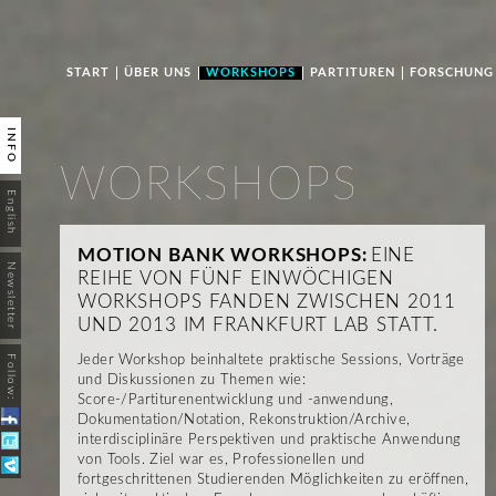
Jum
START
ÜBER UNS
WORKSHOPS
PARTITUREN
FORSCHUNG
INFO
WORKSHOPS
English
MOTION BANK WORKSHOPS:
EINE
Newsletter
REIHE VON FÜNF EINWÖCHIGEN
WORKSHOPS FANDEN ZWISCHEN 2011
UND 2013 IM FRANKFURT LAB STATT.
Follow:
Jeder Workshop beinhaltete praktische Sessions, Vorträge
und Diskussionen zu Themen wie:
Score-/Partiturenentwicklung und -anwendung,
Dokumentation/Notation, Rekonstruktion/Archive,
interdisciplinäre Perspektiven und praktische Anwendung
von Tools. Ziel war es, Professionellen und
fortgeschrittenen Studierenden Möglichkeiten zu eröffnen,