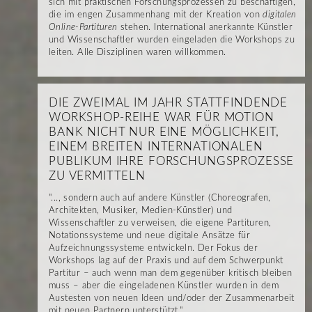
sich mit praktischen Forschungsprozessen zu beschäftigen,
die im engen Zusammenhang mit der Kreation von
digitalen
Online-Partituren
stehen. International anerkannte Künstler
und Wissenschaftler wurden eingeladen die Workshops zu
leiten. Alle Disziplinen waren willkommen.
DIE ZWEIMAL IM JAHR STATTFINDENDE
WORKSHOP-REIHE WAR FÜR MOTION
BANK NICHT NUR EINE MÖGLICHKEIT,
EINEM BREITEN INTERNATIONALEN
PUBLIKUM IHRE FORSCHUNGSPROZESSE
ZU VERMITTELN
"..., sondern auch auf andere Künstler (Choreografen,
Architekten, Musiker, Medien-Künstler) und
Wissenschaftler zu verweisen, die eigene Partituren,
Notationssysteme und neue digitale Ansätze für
Aufzeichnungssysteme entwickeln. Der Fokus der
Workshops lag auf der Praxis und auf dem Schwerpunkt
Partitur – auch wenn man dem gegenüber kritisch bleiben
muss – aber die eingeladenen Künstler wurden in dem
Austesten von neuen Ideen und/oder der Zusammenarbeit
mit neuen Partnern unterstützt."